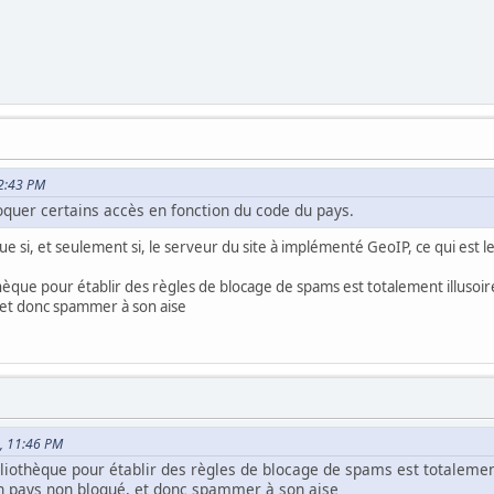
02:43 PM
bloquer certains accès en fonction du code du pays.
ue si, et seulement si, le serveur du site à implémenté GeoIP, ce qui est le
othèque pour établir des règles de blocage de spams est totalement illus
 et donc spammer à son aise
5, 11:46 PM
ibliothèque pour établir des règles de blocage de spams est totaleme
un pays non bloqué, et donc spammer à son aise