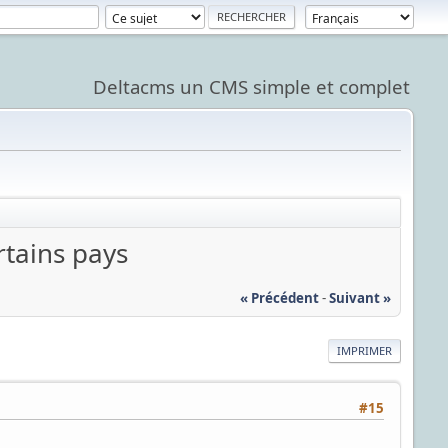
Deltacms un CMS simple et complet
rtains pays
« Précédent
-
Suivant »
IMPRIMER
#15