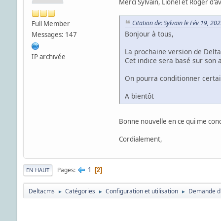
Merci Sylvain, Lionel et Roger d'av
Citation de: Sylvain le Fév 19, 20
Full Member
Bonjour à tous,
Messages: 147
La prochaine version de Delta
IP archivée
Cet indice sera basé sur son a
On pourra conditionner certa
A bientôt
Bonne nouvelle en ce qui me con
Cordialement,
1
Pages
2
EN HAUT
Deltacms
Catégories
Configuration et utilisation
Demande d'a
►
►
►