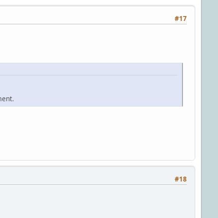
#17
ment.
#18