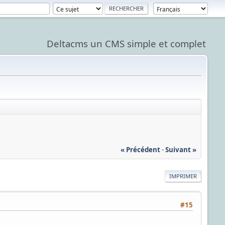
Deltacms un CMS simple et complet
« Précédent
-
Suivant »
IMPRIMER
#15