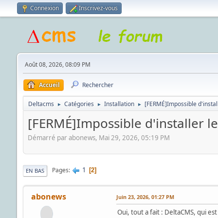
Connexion
Inscrivez-vous
Août 08, 2026, 08:09 PM
Accueil
Rechercher
Deltacms
Catégories
Installation
[FERMÉ]Impossible d'instal
►
►
►
[FERMÉ]Impossible d'installer l
Démarré par abonews, Mai 29, 2026, 05:19 PM
1
Pages
2
EN BAS
abonews
Juin 23, 2026, 01:27 PM
Oui, tout a fait : DeltaCMS, qui es