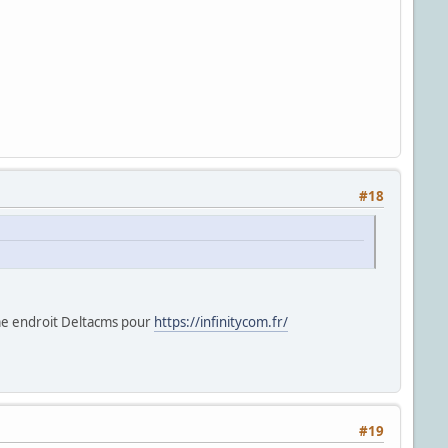
#18
ême endroit Deltacms pour
https://infinitycom.fr/
#19