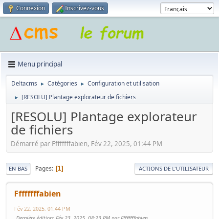
Connexion
Inscrivez-vous
Menu principal
Deltacms
Catégories
Configuration et utilisation
►
►
[RESOLU] Plantage explorateur de fichiers
►
[RESOLU] Plantage explorateur
de fichiers
Démarré par Ffffffffabien, Fév 22, 2025, 01:44 PM
Pages
1
EN BAS
ACTIONS DE L'UTILISATEUR
Ffffffffabien
Fév 22, 2025, 01:44 PM
Dernière édition
: Fév 23, 2025, 08:23 PM par Ffffffffabien