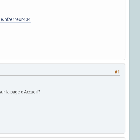
ree.nf/erreur404
#1
sur la page d'Accueil ?