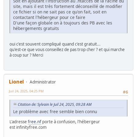
Soit en ajoutant l'instruction au .htacces de la racine du
site, mais il est très fortement déconseillé de modifier
ce fichier si on ne sait pas ce qu'on fait, soit en
contactant l'hébergeur pour ce faire
D'une façon globale on à toujours des PB avec les
hébergements gratuits
oui c'est souvent compliqué quand c'est gratuit...
qu'est-ce que vous conseillez de pas trop cher ? et qui marche
à coup sur ? Merci
Lionel
Administrator
Juil 24, 2025, 04:25 PM
#6
Citation de: Sylvain le Juil 24, 2025, 09:28 AM
Le problème avec free semble bien connu
L'adresse
free.nf
porte à confusion, l'hébergeur
est infinityfree.com