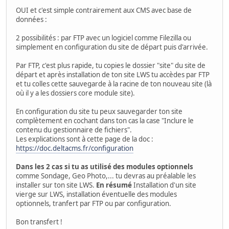
OUI et c'est simple contrairement aux CMS avec base de
données :
2 possibilités : par FTP avec un logiciel comme Filezilla ou
simplement en configuration du site de départ puis d'arrivée.
Par FTP, c'est plus rapide, tu copies le dossier "site" du site de
départ et après installation de ton site LWS tu accèdes par FTP
et tu colles cette sauvegarde à la racine de ton nouveau site (là
où il y a les dossiers core module site).
En configuration du site tu peux sauvegarder ton site
complètement en cochant dans ton cas la case "Inclure le
contenu du gestionnaire de fichiers".
Les explications sont à cette page de la doc :
https://doc.deltacms.fr/configuration
Dans les 2 cas si tu as utilisé des modules optionnels
comme Sondage, Geo Photo,... tu devras au préalable les
installer sur ton site LWS.
En résumé
Installation d'un site
vierge sur LWS, installation éventuelle des modules
optionnels, tranfert par FTP ou par configuration.
Bon transfert !