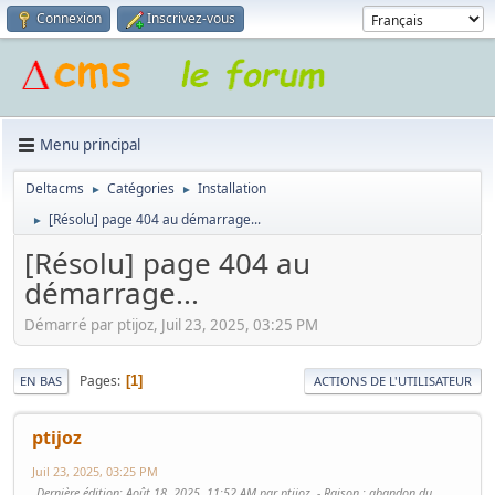
Connexion
Inscrivez-vous
Menu principal
Deltacms
Catégories
Installation
►
►
[Résolu] page 404 au démarrage...
►
[Résolu] page 404 au
démarrage...
Démarré par ptijoz, Juil 23, 2025, 03:25 PM
Pages
1
EN BAS
ACTIONS DE L'UTILISATEUR
ptijoz
Juil 23, 2025, 03:25 PM
Dernière édition
: Août 18, 2025, 11:52 AM par ptijoz
Raison
: abandon du