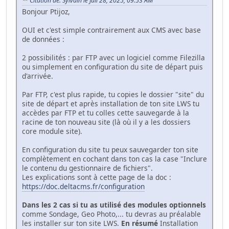
Citation de: Sylvain le Juil 28, 2025, 09:53 AM
Bonjour Ptijoz,
OUI et c'est simple contrairement aux CMS avec base
de données :
2 possibilités : par FTP avec un logiciel comme Filezilla
ou simplement en configuration du site de départ puis
d'arrivée.
Par FTP, c'est plus rapide, tu copies le dossier "site" du
site de départ et après installation de ton site LWS tu
accèdes par FTP et tu colles cette sauvegarde à la
racine de ton nouveau site (là où il y a les dossiers
core module site).
En configuration du site tu peux sauvegarder ton site
complètement en cochant dans ton cas la case "Inclure
le contenu du gestionnaire de fichiers".
Les explications sont à cette page de la doc :
https://doc.deltacms.fr/configuration
Dans les 2 cas si tu as utilisé des modules optionnels
comme Sondage, Geo Photo,... tu devras au préalable
les installer sur ton site LWS.
En résumé
Installation