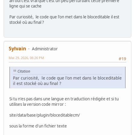
ah oui c'est vrai que c'est un peu perturbant cette première
ligne qui se cache
Par curiosité, le code que l'on met dans le bloceditable il est
stocké où au final ?
Sylvain
Administrator
Mai 29, 2026, 06:26 PM
#19
Citation
Par curiosité, le code que l'on met dans le bloceditable
il est stocké où au final ?
Si tu n'es pas dans une langue en traduction rédigée et si tu
utilises la version code mirror :
site/data/base/plugin/bloceditablecm/
sous la forme d'un fichier texte