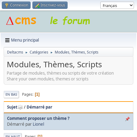
Connexion
Inscrivez-vous
Menu principal
Deltacms
Catégories
Modules, Thèmes, Scripts
►
►
Modules, Thèmes, Scripts
Partage de modules, thèmes ou scripts de votre création
Share your own modules, themes or scripts
Pages
1
EN BAS
Sujet
/
Démarré par
Comment proposer un thème ?
Démarré par
Lionel
Pages
1
EN HAUT