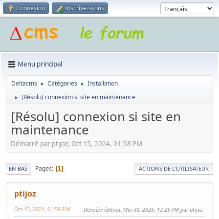
Connexion
Inscrivez-vous
Menu principal
Deltacms
Catégories
Installation
►
►
[Résolu] connexion si site en maintenance
►
[Résolu] connexion si site en
maintenance
Démarré par ptijoz, Oct 15, 2024, 01:58 PM
Pages
1
EN BAS
ACTIONS DE L'UTILISATEUR
ptijoz
Oct 15, 2024, 01:58 PM
Dernière édition
: Mai 30, 2025, 12:25 PM par ptijoz