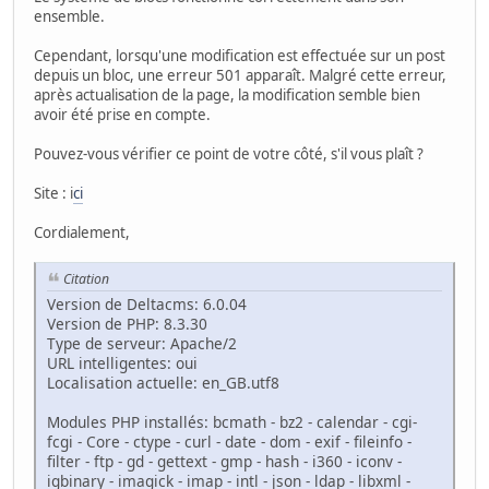
ensemble.
Cependant, lorsqu'une modification est effectuée sur un post
depuis un bloc, une erreur 501 apparaît. Malgré cette erreur,
après actualisation de la page, la modification semble bien
avoir été prise en compte.
Pouvez-vous vérifier ce point de votre côté, s'il vous plaît ?
Site : i
ci
Cordialement,
Citation
Version de Deltacms: 6.0.04
Version de PHP: 8.3.30
Type de serveur: Apache/2
URL intelligentes: oui
Localisation actuelle: en_GB.utf8
Modules PHP installés: bcmath - bz2 - calendar - cgi-
fcgi - Core - ctype - curl - date - dom - exif - fileinfo -
filter - ftp - gd - gettext - gmp - hash - i360 - iconv -
igbinary - imagick - imap - intl - json - ldap - libxml -