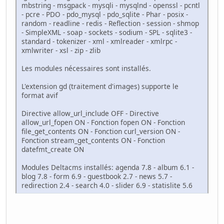
mbstring - msgpack - mysqli - mysqlnd - openssl - pcntl
- pcre - PDO - pdo_mysql - pdo_sqlite - Phar - posix -
random - readline - redis - Reflection - session - shmop
- SimpleXML - soap - sockets - sodium - SPL - sqlite3 -
standard - tokenizer - xml - xmlreader - xmlrpc -
xmlwriter - xsl - zip - zlib
Les modules nécessaires sont installés.
L'extension gd (traitement d'images) supporte le
format avif
Directive allow_url_include OFF - Directive
allow_url_fopen ON - Fonction fopen ON - Fonction
file_get_contents ON - Fonction curl_version ON -
Fonction stream_get_contents ON - Fonction
datefmt_create ON
Modules Deltacms installés: agenda 7.8 - album 6.1 -
blog 7.8 - form 6.9 - guestbook 2.7 - news 5.7 -
redirection 2.4 - search 4.0 - slider 6.9 - statislite 5.6