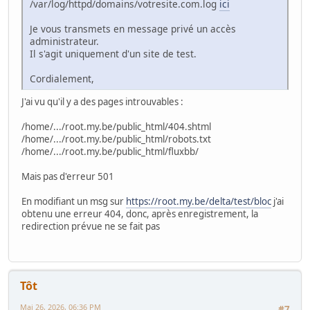
/var/log/httpd/domains/votresite.com.log
ici
Je vous transmets en message privé un accès
administrateur.
Il s'agit uniquement d'un site de test.
Cordialement,
J'ai vu qu'il y a des pages introuvables :
/home/.../root.my.be/public_html/404.shtml
/home/.../root.my.be/public_html/robots.txt
/home/.../root.my.be/public_html/fluxbb/
Mais pas d'erreur 501
En modifiant un msg sur
https://root.my.be/delta/test/bloc
j'ai
obtenu une erreur 404, donc, après enregistrement, la
redirection prévue ne se fait pas
Tôt
Mai 26, 2026, 06:36 PM
#7