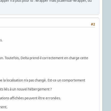
rapper n'a plus pour id : wrapper mais jscalendar-wrapper, du
#2
s.
sion. Toutefois, Delta prend-il correctement en charge cette
ue la localisation n'a pas changé. Est-ce un comportement
nts liés à un nouvel hébergement ?
ations affichées peuvent être erronées.
ment.