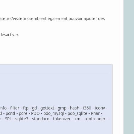
isateurs/visiteurs semblent également pouvoir ajouter des
désactiver.
o - filter - ftp - gd - gettext - gmp - hash - i360 - iconv -
l - pcntl - pcre - PDO - pdo_mysql - pdo_sqlite - Phar -
- SPL - sqlite3 - standard - tokenizer - xml - xmlreader -