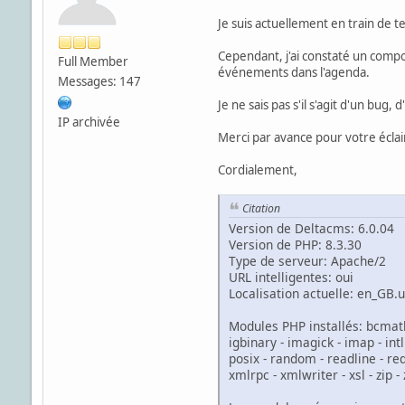
Je suis actuellement en train de tes
Cependant, j'ai constaté un compo
Full Member
événements dans l'agenda.
Messages: 147
Je ne sais pas s'il s'agit d'un bug
IP archivée
Merci par avance pour votre écla
Cordialement,
Citation
Version de Deltacms: 6.0.04
Version de PHP: 8.3.30
Type de serveur: Apache/2
URL intelligentes: oui
Localisation actuelle: en_GB.u
Modules PHP installés: bcmath - b
igbinary - imagick - imap - int
posix - random - readline - red
xmlrpc - xmlwriter - xsl - zip - 