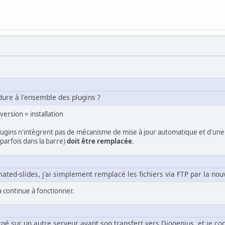
dure à l'ensemble des plugins ?
version = installation
ugins n'intègrent pas de mécanisme de mise à jour automatique et d'une v
 parfois dans la barre)
doit être remplacée
.
ted-slides, j'ai simplement remplacé les fichiers via FTP par la nou
a continue à fonctionner.
gé sur un autre serveur avant son transfert vers Diogenius, et je con