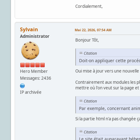
Cordialement,
Sylvain
Mai 22, 2026, 07:54 AM
Administrator
Bonjour Tôt,
Citation
Doit-on appliquer cette procé
Oui mise à jour vers une nouvelle 
Hero Member
Messages: 2436
Contrairement aux modules les pl
mettre où l'on veut sur la page et
IP archivée
Citation
Par exemple, concernant anima
Si la partie html n'a pas changée ç
Citation
Le site était auparavant héber