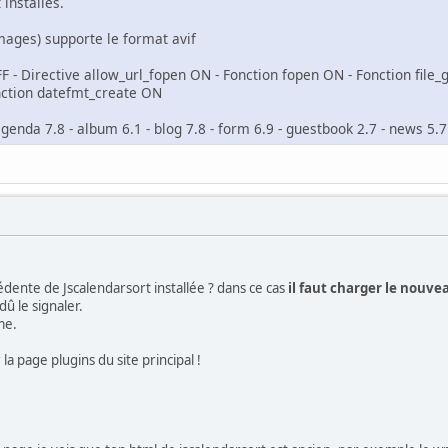
installés.
images) supporte le format avif
F - Directive allow_url_fopen ON - Fonction fopen ON - Fonction file_
nction datefmt_create ON
nda 7.8 - album 6.1 - blog 7.8 - form 6.9 - guestbook 2.7 - news 5.7 - r
édente de Jscalendarsort installée ? dans ce cas
il faut charger le nouvea
 dû le signaler.
me.
la page plugins du site principal !