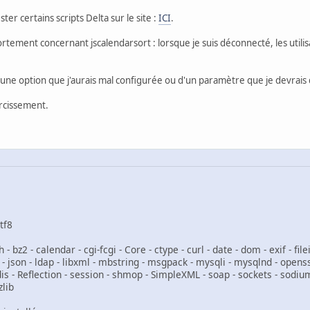
ter certains scripts Delta sur le site :
ICI
.
rtement concernant jscalendarsort : lorsque je suis déconnecté, les util
, d'une option que j'aurais mal configurée ou d'un paramètre que je devrais 
ircissement.
tf8
z2 - calendar - cgi-fcgi - Core - ctype - curl - date - dom - exif - fileinf
l - json - ldap - libxml - mbstring - msgpack - mysqli - mysqlnd - openss
is - Reflection - session - shmop - SimpleXML - soap - sockets - sodium 
zlib