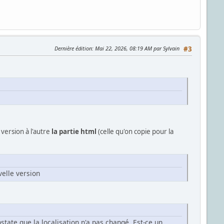
Dernière édition
: Mai 22, 2026, 08:19 AM par Sylvain
#3
ersion à l'autre
la partie html
(celle qu'on copie pour la
velle version
state que la localisation n'a pas changé. Est-ce un