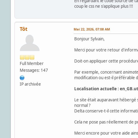
En regardant le code source de ta
coup le css ne s'applique plus !!!
Tôt
Mai 22, 2026, 07:08 AM
Bonjour Sylvain,
Merci pour votre retour d'informati
Doit-on appliquer cette procédure
Full Member
Messages: 147
Par exemple, concernant
animate
modification ou est-il préférable d
IP archivée
Localisation actuelle : en_GB.u
Le site était auparavant hébergé 
normal ?
Delta conserve-t-il cette informa
Cela ne pose pas réellement de p
Merci encore pour votre aide ains