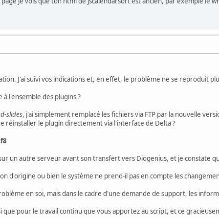
 page je vois que ton html de jscalendarsort est ancien, par exemple le w
on. J'ai suivi vos indications et, en effet, le problème ne se reproduit plu
 à l'ensemble des plugins ?
d-slides
, j'ai simplement remplacé les fichiers via FTP par la nouvelle ver
e réinstaller le plugin directement via l'interface de Delta ?
tf8
sur un autre serveur avant son transfert vers Diogenius, et je constate q
tion d'origine ou bien le système ne prend-il pas en compte les changeme
roblème en soi, mais dans le cadre d'une demande de support, les inform
i que pour le travail continu que vous apportez au script, et ce gracieuse