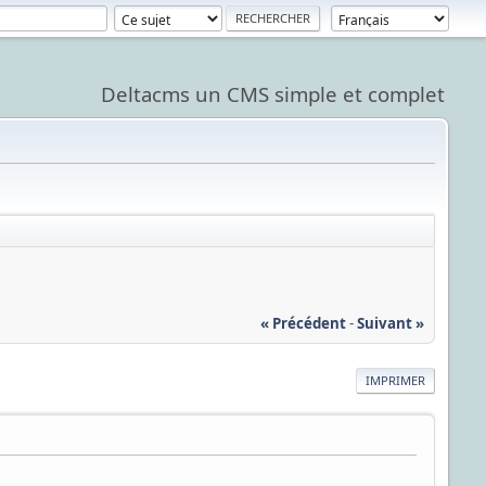
Deltacms un CMS simple et complet
« Précédent
-
Suivant »
IMPRIMER