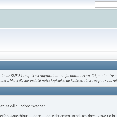
ire de SMF 2.1 ce qu'il est aujourd'hui ; en façonnant et en dirigeant notre p
ers. Merci d'avoir installé notre logiciel et de l'utiliser, ainsi que pour vos r
ález, et Will "Kindred" Wagner.
Geffen, Antechinus, Bjoern "Bloc" Kristiansen, Brad "IchBin™" Grow, Colin