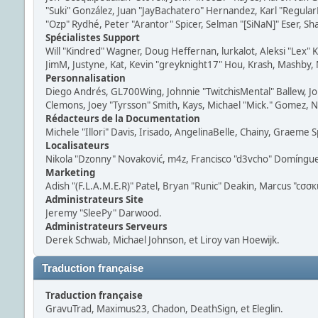
"Suki" González, Juan "JayBachatero" Hernandez, Karl "Regula
"Ozp" Rydhé, Peter "Arantor" Spicer, Selman "[SiNaN]" Eser, Sh
Spécialistes Support
Will "Kindred" Wagner, Doug Heffernan, lurkalot, Aleksi "Lex"
JimM, Justyne, Kat, Kevin "greyknight17" Hou, Krash, Mashby, M
Personnalisation
Diego Andrés, GL700Wing, Johnnie "TwitchisMental" Ballew, Jo
Clemons, Joey "Tyrsson" Smith, Kays, Michael "Mick." Gomez, Na
Rédacteurs de la Documentation
Michele "Illori" Davis, Irisado, AngelinaBelle, Chainy, Graeme
Localisateurs
Nikola "Dzonny" Novaković, m4z, Francisco "d3vcho" Domíngue
Marketing
Adish "(F.L.A.M.E.R)" Patel, Bryan "Runic" Deakin, Marcus "cσσ
Administrateurs Site
Jeremy "SleePy" Darwood.
Administrateurs Serveurs
Derek Schwab, Michael Johnson, et Liroy van Hoewijk.
Traduction française
Traduction française
GravuTrad, Maximus23, Chadon, DeathSign, et Eleglin.