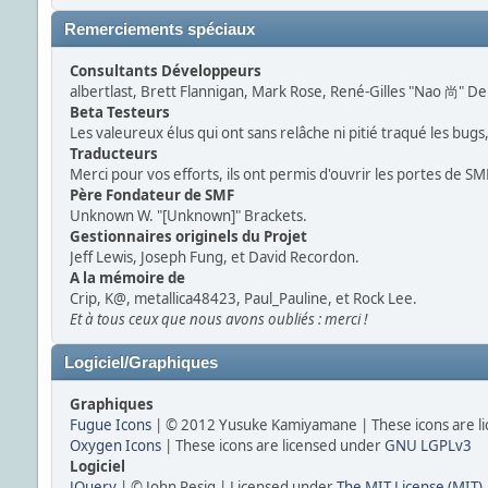
Remerciements spéciaux
Consultants Développeurs
albertlast, Brett Flannigan, Mark Rose, René-Gilles "Nao 尚" De
Beta Testeurs
Les valeureux élus qui ont sans relâche ni pitié traqué les bug
Traducteurs
Merci pour vos efforts, ils ont permis d'ouvrir les portes de S
Père Fondateur de SMF
Unknown W. "[Unknown]" Brackets.
Gestionnaires originels du Projet
Jeff Lewis, Joseph Fung, et David Recordon.
A la mémoire de
Crip, K@, metallica48423, Paul_Pauline, et Rock Lee.
Et à tous ceux que nous avons oubliés : merci !
Logiciel/Graphiques
Graphiques
Fugue Icons
| © 2012 Yusuke Kamiyamane | These icons are li
Oxygen Icons
| These icons are licensed under
GNU LGPLv3
Logiciel
JQuery
| © John Resig | Licensed under
The MIT License (MIT)