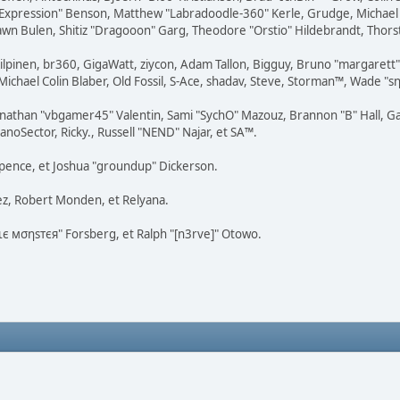
rExpression" Benson, Matthew "Labradoodle-360" Kerle, Grudge, Michael 
awn Bulen, Shitiz "Dragooon" Garg, Theodore "Orstio" Hildebrandt, Thorste
 Kilpinen, br360, GigaWatt, ziycon, Adam Tallon, Bigguy, Bruno "margaret
ichael Colin Blaber, Old Fossil, S-Ace, shadav, Steve, Storman™, Wade "s
nathan "vbgamer45" Valentin, Sami "SychO" Mazouz, Brannon "B" Hall, Ga
noSector, Ricky., Russell "NEND" Najar, et SA™.
 Spence, et Joshua "groundup" Dickerson.
z, Robert Monden, et Relyana.
кιє мσηѕтєя" Forsberg, et Ralph "[n3rve]" Otowo.