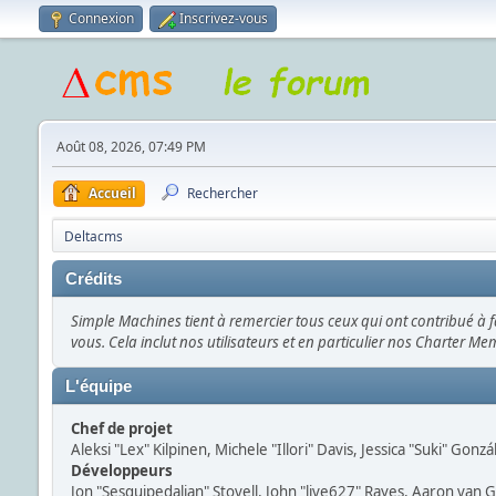
Connexion
Inscrivez-vous
Août 08, 2026, 07:49 PM
Accueil
Rechercher
Deltacms
Crédits
Simple Machines tient à remercier tous ceux qui ont contribué à fa
vous. Cela inclut nos utilisateurs et en particulier nos Charter Memb
L'équipe
Chef de projet
Aleksi "Lex" Kilpinen, Michele "Illori" Davis, Jessica "Suki" Gonz
Développeurs
Jon "Sesquipedalian" Stovell, John "live627" Rayes, Aaron van 