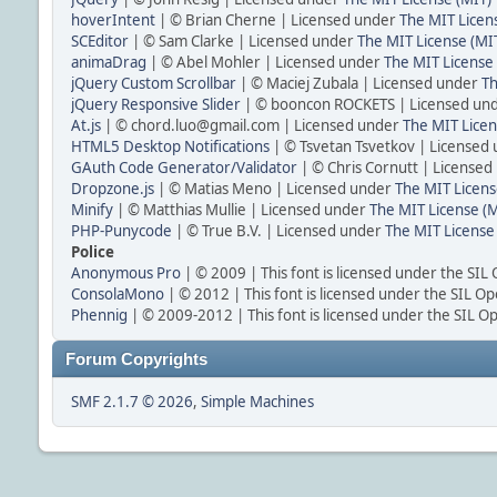
hoverIntent
| © Brian Cherne | Licensed under
The MIT Licen
SCEditor
| © Sam Clarke | Licensed under
The MIT License (MI
animaDrag
| © Abel Mohler | Licensed under
The MIT License 
jQuery Custom Scrollbar
| © Maciej Zubala | Licensed under
Th
jQuery Responsive Slider
| © booncon ROCKETS | Licensed un
At.js
| © chord.luo@gmail.com | Licensed under
The MIT Licen
HTML5 Desktop Notifications
| © Tsvetan Tsvetkov | Licensed
GAuth Code Generator/Validator
| © Chris Cornutt | License
Dropzone.js
| © Matias Meno | Licensed under
The MIT Licens
Minify
| © Matthias Mullie | Licensed under
The MIT License (M
PHP-Punycode
| © True B.V. | Licensed under
The MIT License
Police
Anonymous Pro
| © 2009 | This font is licensed under the SIL
ConsolaMono
| © 2012 | This font is licensed under the SIL Op
Phennig
| © 2009-2012 | This font is licensed under the SIL O
Forum Copyrights
SMF 2.1.7 © 2026
,
Simple Machines