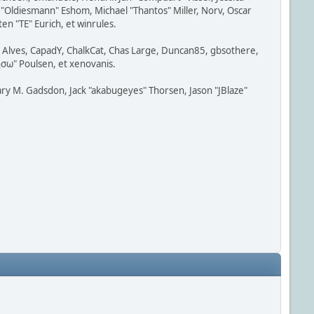
"Oldiesmann" Eshom, Michael "Thantos" Miller, Norv, Oscar
n "TE" Eurich, et winrules.
t" Alves, CapadY, ChalkCat, Chas Large, Duncan85, gbsothere,
ησω" Poulsen, et xenovanis.
ry M. Gadsdon, Jack "akabugeyes" Thorsen, Jason "JBlaze"