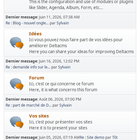
This is the configuration and use of modules or plugins
like Slider, Agenda, Album, Form, etc...
Dernier message:
Juin 11, 2026, 07:38 AM
Re : Blog - nouvel ongle...
par
Sylvain
Idées
Ici vous pouvez nous faire part de vos idées pour
améliorer Deltacms
Here you can share your ideas for improving Deltacms
Dernier message:
Juin 16, 2026, 12:02 PM
Re : demande info sur le...
par
Sylvain
Forum
Ici, c'est ce qui concerne ce forum
Here, it is what concerns this forum
Dernier message:
Août 06, 2026, 07:00 PM
Re : part de marché de D...
par
Sylvain
Vos sites
Ici, c'est pour présenter vos sites
Here it is to present your sites
Dernier message:
Juin 05, 2026, 07:19 AM
Re : Site demo
par
Tôt