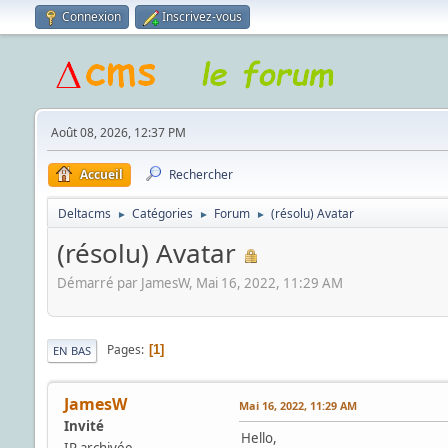
Connexion
Inscrivez-vous
Août 08, 2026, 12:37 PM
Accueil
Rechercher
Deltacms
Catégories
Forum
(résolu) Avatar
►
►
►
(résolu) Avatar
Démarré par JamesW, Mai 16, 2022, 11:29 AM
Pages
1
EN BAS
JamesW
Mai 16, 2022, 11:29 AM
Invité
Hello,
IP archivée