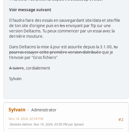
Voir message suivant
Il faudra faire des essais en sauvegardant site/data et site/file
de ton site d'origine puis en
les
envoyant par ftp sur une
version Deltacms. Tu peux commencer par un essai avec la
dernière mouture.
Dans Deltacms la mise à jour est assurée depuis la 3.1.00,
tu
pourras essayer cette première version distribuée
que je
t'envoie par "Gros fichiers"
A suivre
, cordialement
Sylvain
Sylvain
Administrator
Nov 14, 2024, 02:54 PM
#2
Dernière édition
: Nov 14, 2024, 03:00 PM par Sylvain