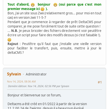
Tout d'abord,
bonjour
(oui parce que c'est mon
premier message ici
).
Bon, j'ai un site sous Zwii (relativement gros... pour moi en tout
cas) en version zwii 11-5-7
Pendant que je commence à regarder de prêt DeltaCMS pour
comparer, je me pose forcément tout de suite cette question !
...
N.B.
Je peux bricoler des fichiers directement voir peutêtre
écrire un script pour faire des modifs dessus (si c'est faisable !).
Rajout
: Peutêtre qu'il faut que j'installe une vieille version
pour faciliter le transfert, puis, ensuite, mettre à jour le
deltaCMS ?
Sylvain
Administrator
Nov 14, 2024, 08:06 AM
#1
Dernière édition
: Nov 14, 2024, 02:56 PM par Sylvain
Bonjour et bienvenue sur ce forum,
Deltacms a été créé en 01/2022 à partir de la version
11.2.00.24 de Zwiicms, depuis il a beaucoup évolué.