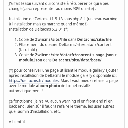
J'ai fait l'essai suivant qui consiste à récupérer ce qui a peu
changé (ça va représenter au moins 90% du site) :
Installation de Zwiicms 11.5.13 sous php 8.1 (un beau warning
à l'installation mais ça marche quand même !)
Installation de Deltacms 5.2.01 (*)
Copie de
Zwiicms/site/file
dans
Deltacms/site/file
Effacement du dossier Deltacms/site/data/fr/content
(facultatif)
Copie de
Zwiicms/site/data/fr/content
+
page.json
+
module.json
dans
Deltacms/site/data/base/
(*) pour conserver une page utilisant le module gallery ajouter
après installation de Deltacms le module gallery disponible ici :
https://deltacms.fr/modules
. Mais il vaut mieux refaire la page
avec le module
album photo
de Lionel installé
automatiquement !
ça fonctionne, je n'ai vu aucun warning ni en front end ni en
back end. Bien sûr il faudra refaire le thème, les user autres
que l'admin d'installation, etc...
A bientôt