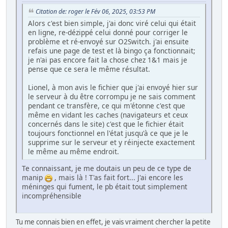
Citation de: roger le Fév 06, 2025, 03:53 PM
Alors c'est bien simple, j'ai donc viré celui qui était
en ligne, re-dézippé celui donné pour corriger le
problème et ré-envoyé sur O2Switch. j'ai ensuite
refais une page de test et là bingo ça fonctionnait;
je n'ai pas encore fait la chose chez 1&1 mais je
pense que ce sera le même résultat.
Lionel, à mon avis le fichier que j'ai envoyé hier sur
le serveur à du être corrompu je ne sais comment
pendant ce transfère, ce qui m'étonne c'est que
même en vidant les caches (navigateurs et ceux
concernés dans le site) c'est que le fichier était
toujours fonctionnel en l'état jusqu'à ce que je le
supprime sur le serveur et y réinjecte exactement
le même au même endroit.
Te connaissant, je me doutais un peu de ce type de
manip
, mais là ! T'as fait fort... J'ai encore les
méninges qui fument, le pb était tout simplement
incompréhensible
Tu me connais bien en effet, je vais vraiment chercher la petite