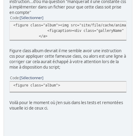
instruction...d'où ma question "manquerait il une constante css
à implémenter dans un fichier pour que cette class soit prise
en compte"
Code
Sélectionner
<figure class="album"><img src="site/file/cache/animaux/t
<figcaption><div class="galleryName" style="color:
</a>
Figure class album devrait il me semble avoir une instruction
css pour appliquer cette fameuse class, ou alors est une ligne à
corriger car cela aurait échappé à votre attention lors de la
mise à disposition du script;
Code
Sélectionner
<figure class="album">
Voilà pour le moment où j'en suis dans les tests et remontées
visuelle ici de ceux ci.