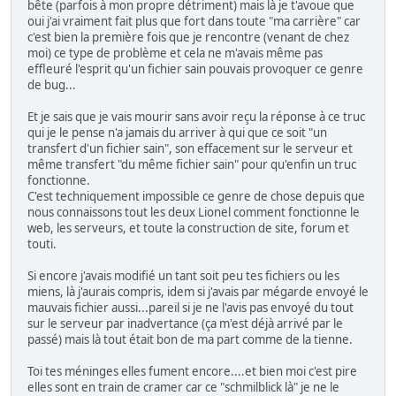
bête (parfois à mon propre détriment) mais là je t'avoue que
oui j'ai vraiment fait plus que fort dans toute "ma carrière" car
c'est bien la première fois que je rencontre (venant de chez
moi) ce type de problème et cela ne m'avais même pas
effleuré l'esprit qu'un fichier sain pouvais provoquer ce genre
de bug...
Et je sais que je vais mourir sans avoir reçu la réponse à ce truc
qui je le pense n'a jamais du arriver à qui que ce soit "un
transfert d'un fichier sain", son effacement sur le serveur et
même transfert "du même fichier sain" pour qu'enfin un truc
fonctionne.
C'est techniquement impossible ce genre de chose depuis que
nous connaissons tout les deux Lionel comment fonctionne le
web, les serveurs, et toute la construction de site, forum et
touti.
Si encore j'avais modifié un tant soit peu tes fichiers ou les
miens, là j'aurais compris, idem si j'avais par mégarde envoyé le
mauvais fichier aussi...pareil si je ne l'avis pas envoyé du tout
sur le serveur par inadvertance (ça m'est déjà arrivé par le
passé) mais là tout était bon de ma part comme de la tienne.
Toi tes méninges elles fument encore....et bien moi c'est pire
elles sont en train de cramer car ce "schmilblick là" je ne le