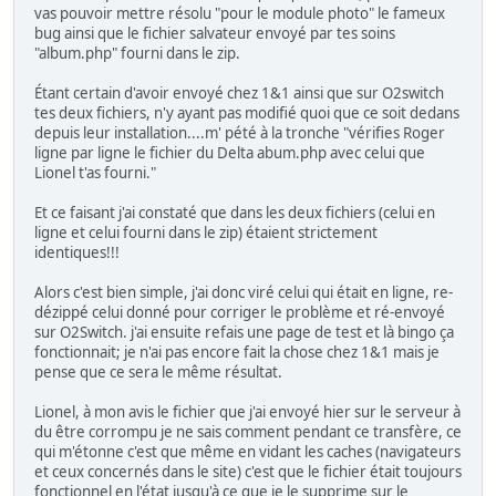
vas pouvoir mettre résolu "pour le module photo" le fameux
bug ainsi que le fichier salvateur envoyé par tes soins
"album.php" fourni dans le zip.
Étant certain d'avoir envoyé chez 1&1 ainsi que sur O2switch
tes deux fichiers, n'y ayant pas modifié quoi que ce soit dedans
depuis leur installation....m' pété à la tronche "vérifies Roger
ligne par ligne le fichier du Delta abum.php avec celui que
Lionel t'as fourni."
Et ce faisant j'ai constaté que dans les deux fichiers (celui en
ligne et celui fourni dans le zip) étaient strictement
identiques!!!
Alors c'est bien simple, j'ai donc viré celui qui était en ligne, re-
dézippé celui donné pour corriger le problème et ré-envoyé
sur O2Switch. j'ai ensuite refais une page de test et là bingo ça
fonctionnait; je n'ai pas encore fait la chose chez 1&1 mais je
pense que ce sera le même résultat.
Lionel, à mon avis le fichier que j'ai envoyé hier sur le serveur à
du être corrompu je ne sais comment pendant ce transfère, ce
qui m'étonne c'est que même en vidant les caches (navigateurs
et ceux concernés dans le site) c'est que le fichier était toujours
fonctionnel en l'état jusqu'à ce que je le supprime sur le