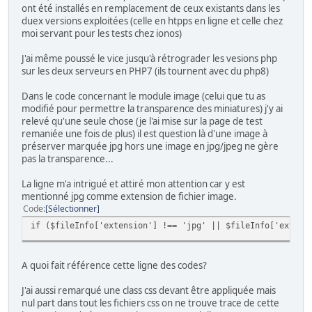
ont été installés en remplacement de ceux existants dans les
duex versions exploitées (celle en htpps en ligne et celle chez
moi servant pour les tests chez ionos)
J'ai même poussé le vice jusqu'à rétrograder les vesions php
sur les deux serveurs en PHP7 (ils tournent avec du php8)
Dans le code concernant le module image (celui que tu as
modifié pour permettre la transparence des miniatures) j'y ai
relevé qu'une seule chose (je l'ai mise sur la page de test
remaniée une fois de plus) il est question là d'une image à
préserver marquée jpg hors une image en jpg/jpeg ne gère
pas la transparence...
La ligne m'a intrigué et attiré mon attention car y est
mentionné jpg comme extension de fichier image.
Code
Sélectionner
if ($fileInfo['extension'] !== 'jpg' || $fileInfo['extens
A quoi fait référence cette ligne des codes?
J'ai aussi remarqué une class css devant être appliquée mais
nul part dans tout les fichiers css on ne trouve trace de cette