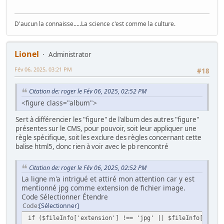
D'aucun la connaisse.....La science c'est comme la culture.
Lionel
Administrator
Fév 06, 2025, 03:21 PM
#18
Citation de: roger le Fév 06, 2025, 02:52 PM
<figure class="album">
Sert à différencier les "figure" de l'album des autres "figure"
présentes sur le CMS, pour pouvoir, soit leur appliquer une
règle spécifique, soit les exclure des règles concernant cette
balise html5, donc rien à voir avec le pb rencontré
Citation de: roger le Fév 06, 2025, 02:52 PM
La ligne m'a intrigué et attiré mon attention car y est
mentionné jpg comme extension de fichier image.
Code Sélectionner Étendre
Code
Sélectionner
if ($fileInfo['extension'] !== 'jpg' || $fileInfo['exten