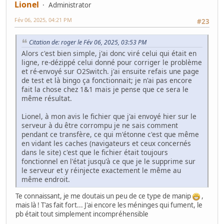
Lionel
Administrator
Fév 06, 2025, 04:21 PM
#23
Citation de: roger le Fév 06, 2025, 03:53 PM
Alors c'est bien simple, j'ai donc viré celui qui était en
ligne, re-dézippé celui donné pour corriger le problème
et ré-envoyé sur O2Switch. j'ai ensuite refais une page
de test et là bingo ça fonctionnait; je n'ai pas encore
fait la chose chez 1&1 mais je pense que ce sera le
même résultat.
Lionel, à mon avis le fichier que j'ai envoyé hier sur le
serveur à du être corrompu je ne sais comment
pendant ce transfère, ce qui m'étonne c'est que même
en vidant les caches (navigateurs et ceux concernés
dans le site) c'est que le fichier était toujours
fonctionnel en l'état jusqu'à ce que je le supprime sur
le serveur et y réinjecte exactement le même au
même endroit.
Te connaissant, je me doutais un peu de ce type de manip
,
mais là ! T'as fait fort... J'ai encore les méninges qui fument, le
pb était tout simplement incompréhensible