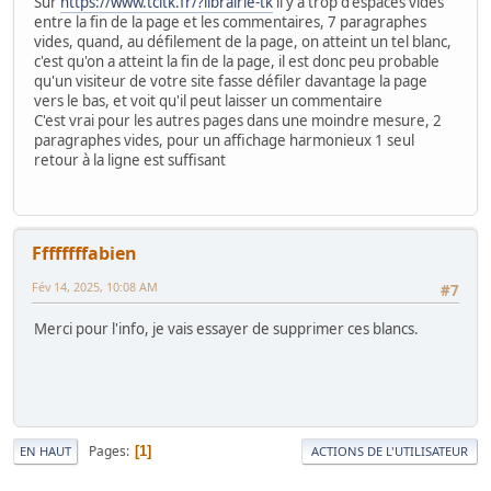
Sur
https://www.tcltk.fr/?librairie-tk
il y a trop d'espaces vides
entre la fin de la page et les commentaires, 7 paragraphes
vides, quand, au défilement de la page, on atteint un tel blanc,
c'est qu'on a atteint la fin de la page, il est donc peu probable
qu'un visiteur de votre site fasse défiler davantage la page
vers le bas, et voit qu'il peut laisser un commentaire
C'est vrai pour les autres pages dans une moindre mesure, 2
paragraphes vides, pour un affichage harmonieux 1 seul
retour à la ligne est suffisant
Ffffffffabien
Fév 14, 2025, 10:08 AM
#7
Merci pour l'info, je vais essayer de supprimer ces blancs.
Pages
1
EN HAUT
ACTIONS DE L'UTILISATEUR