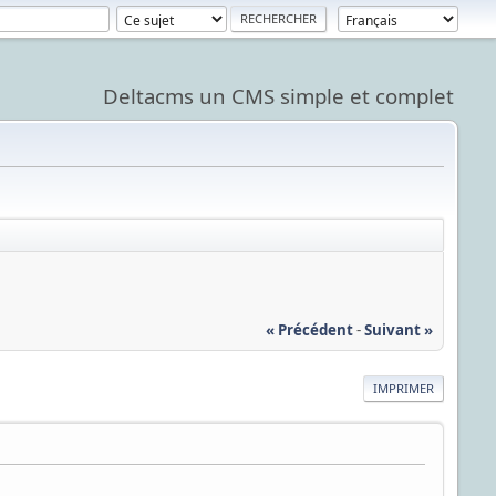
Deltacms un CMS simple et complet
« Précédent
-
Suivant »
IMPRIMER