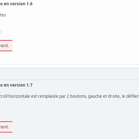
s en version 1.6
ttes
:
ment.
s en version 1.7
scroll horizontale est remplacée par 2 boutons, gauche et droite, le défile
ment.