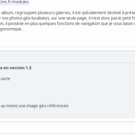
acms.fr/modules
album, regroupant plusieurs galeries, il est spécialement destiné à pré
 vos photos géo-localisées, sur une seule page, il n'est donc pas le petit 
on, il possède en plus quelques fonctions de navigation que je vous laisse
ergonomique.
s en version 1.5
 carte
tient au moins une image géo-référencée