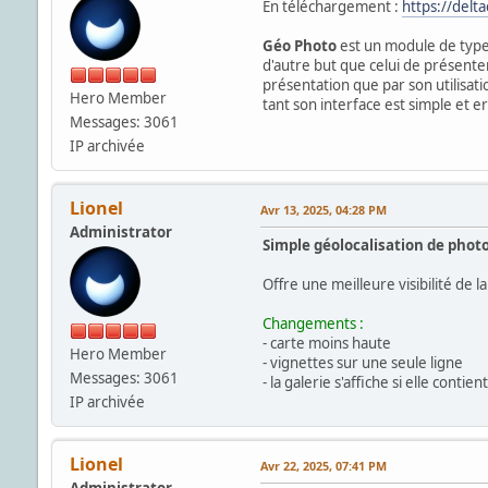
En téléchargement :
https://delt
Géo Photo
est un module de type 
d'autre but que celui de présenter
présentation que par son utilisati
Hero Member
tant son interface est simple et 
Messages: 3061
IP archivée
Lionel
Avr 13, 2025, 04:28 PM
Administrator
Simple géolocalisation de photo
Offre une meilleure visibilité de la
Changements :
- carte moins haute
Hero Member
- vignettes sur une seule ligne
Messages: 3061
- la galerie s'affiche si elle con
IP archivée
Lionel
Avr 22, 2025, 07:41 PM
Administrator