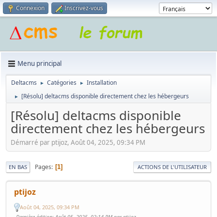
Connexion
Inscrivez-vous
Menu principal
Deltacms
Catégories
Installation
►
►
[Résolu] deltacms disponible directement chez les hébergeurs
►
[Résolu] deltacms disponible
directement chez les hébergeurs
Démarré par ptijoz, Août 04, 2025, 09:34 PM
Pages
1
EN BAS
ACTIONS DE L'UTILISATEUR
ptijoz
Août 04, 2025, 09:34 PM
Dernière édition
: Août 05, 2025, 02:14 PM par ptijoz