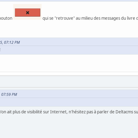
e bouton
qui se "retrouve" au milieu des messages du livre d'
25, 07:12 PM
!
5, 07:59 PM
u'on ait plus de visibilité sur Internet, n'hésitez pas à parler de Deltacms