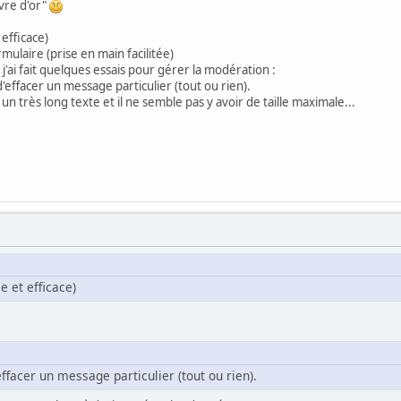
vre d'or"
 efficace)
mulaire (prise en main facilitée)
'ai fait quelques essais pour gérer la modération :
d'effacer un message particulier (tout ou rien).
n très long texte et il ne semble pas y avoir de taille maximale...
e et efficace)
effacer un message particulier (tout ou rien).