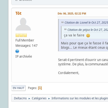
Tôt
Déc 06, 2025, 02:22 PM
Citation de: Lionel le Oct 27, 202
Citation de: ptijoz le Oct 27, 2
ça va le faire
Full Member
Mais pour que ça le fasse il f
Messages: 147
blogs... Le mieux étant ceux qu
IP archivée
Serait-il pertinent d'ouvrir un c
système. De plus, la communauté 
Cordialement,
Pages
1
EN HAUT
Deltacms
Catégories
Informations sur les modules et les plugin
►
►