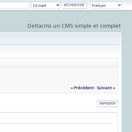
Deltacms un CMS simple et complet
« Précédent
-
Suivant »
IMPRIMER