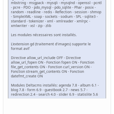
mbstring - msgpack - mysqli - mysqlnd - openssl - pcntl
- pcre - PDO - pdo_mysql - pdo_sqlite - Phar - posix -
random - readline - redis - Reflection - session - shmop
- SimpleXML - soap - sockets - sodium - SPL - sqlite3 -
standard - tokenizer - xml - xmlreader - xmlrpc -
xmlwriter - xsl - zip - zlib
Les modules nécessaires sont installés.
L'extension gd (traitement d'images) supporte le
format avif
Directive allow_url_include OFF - Directive
allow_url_fopen ON - Fonction fopen ON - Fonction
file_get_contents ON - Fonction curl_version ON -
Fonction stream_get_contents ON - Fonction
datefmt_create ON
Modules Deltacms installés: agenda 7.8 - album 6.1 -
blog 7.8 - form 6.9 - guestbook 2.7 - news 5.7 -
redirection 2.4 - search 4.0 - slider 6.9 - statislite 5.6