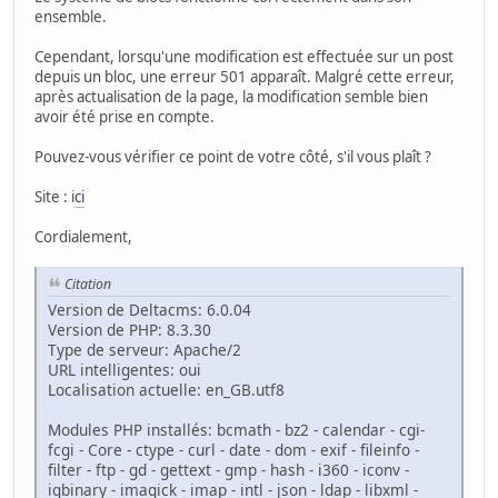
ensemble.
Cependant, lorsqu'une modification est effectuée sur un post
depuis un bloc, une erreur 501 apparaît. Malgré cette erreur,
après actualisation de la page, la modification semble bien
avoir été prise en compte.
Pouvez-vous vérifier ce point de votre côté, s'il vous plaît ?
Site : i
ci
Cordialement,
Citation
Version de Deltacms: 6.0.04
Version de PHP: 8.3.30
Type de serveur: Apache/2
URL intelligentes: oui
Localisation actuelle: en_GB.utf8
Modules PHP installés: bcmath - bz2 - calendar - cgi-
fcgi - Core - ctype - curl - date - dom - exif - fileinfo -
filter - ftp - gd - gettext - gmp - hash - i360 - iconv -
igbinary - imagick - imap - intl - json - ldap - libxml -