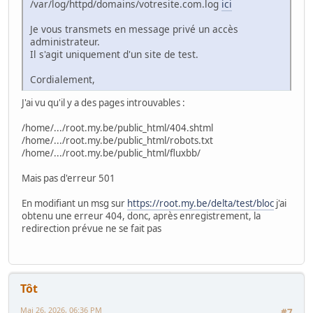
/var/log/httpd/domains/votresite.com.log
ici
Je vous transmets en message privé un accès
administrateur.
Il s'agit uniquement d'un site de test.
Cordialement,
J'ai vu qu'il y a des pages introuvables :
/home/.../root.my.be/public_html/404.shtml
/home/.../root.my.be/public_html/robots.txt
/home/.../root.my.be/public_html/fluxbb/
Mais pas d'erreur 501
En modifiant un msg sur
https://root.my.be/delta/test/bloc
j'ai
obtenu une erreur 404, donc, après enregistrement, la
redirection prévue ne se fait pas
Tôt
Mai 26, 2026, 06:36 PM
#7