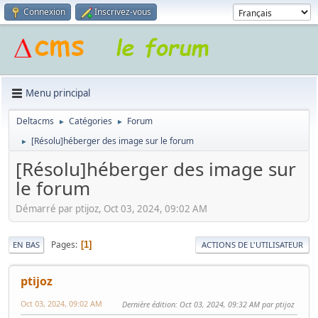
Connexion
Inscrivez-vous
Menu principal
Deltacms
Catégories
Forum
►
►
[Résolu]héberger des image sur le forum
►
[Résolu]héberger des image sur
le forum
Démarré par ptijoz, Oct 03, 2024, 09:02 AM
Pages
1
EN BAS
ACTIONS DE L'UTILISATEUR
ptijoz
Oct 03, 2024, 09:02 AM
Dernière édition
: Oct 03, 2024, 09:32 AM par ptijoz