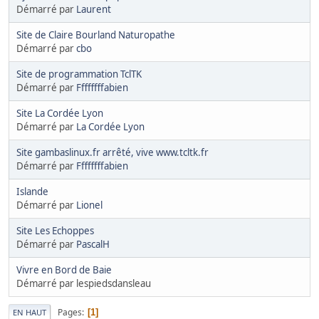
Démarré par
Laurent
Site de Claire Bourland Naturopathe
Démarré par
cbo
Site de programmation TclTK
Démarré par
Ffffffffabien
Site La Cordée Lyon
Démarré par
La Cordée Lyon
Site gambaslinux.fr arrêté, vive www.tcltk.fr
Démarré par
Ffffffffabien
Islande
Démarré par
Lionel
Site Les Echoppes
Démarré par
PascalH
Vivre en Bord de Baie
Démarré par lespiedsdansleau
Pages
1
EN HAUT