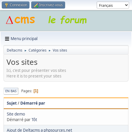
Connexion
Inscrivez-vous
Menu principal
Deltacms
Catégories
Vos sites
►
►
Vos sites
Ici, c'est pour présenter vos sites
Here it is to present your sites
Pages
1
EN BAS
Sujet
/
Démarré par
Site demo
Démarré par
Tôt
Ajout de Deltacms a phpsources.net