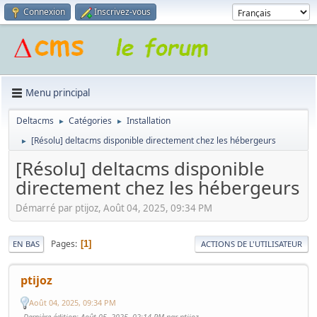
Connexion
Inscrivez-vous
Menu principal
Deltacms
Catégories
Installation
►
►
[Résolu] deltacms disponible directement chez les hébergeurs
►
[Résolu] deltacms disponible
directement chez les hébergeurs
Démarré par ptijoz, Août 04, 2025, 09:34 PM
Pages
1
EN BAS
ACTIONS DE L'UTILISATEUR
ptijoz
Août 04, 2025, 09:34 PM
Dernière édition
: Août 05, 2025, 02:14 PM par ptijoz