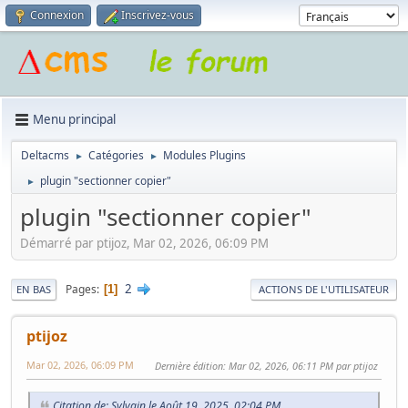
Connexion
Inscrivez-vous
Menu principal
Deltacms
Catégories
Modules Plugins
►
►
plugin "sectionner copier"
►
plugin "sectionner copier"
Démarré par ptijoz, Mar 02, 2026, 06:09 PM
2
Pages
1
EN BAS
ACTIONS DE L'UTILISATEUR
ptijoz
Mar 02, 2026, 06:09 PM
Dernière édition
: Mar 02, 2026, 06:11 PM par ptijoz
Citation de: Sylvain le Août 19, 2025, 02:04 PM