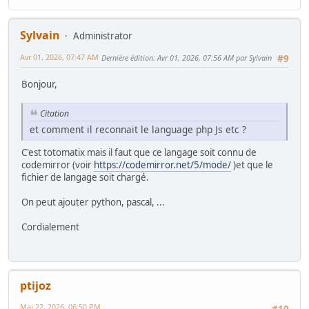
Sylvain
Administrator
Avr 01, 2026, 07:47 AM
Dernière édition
: Avr 01, 2026, 07:56 AM par Sylvain
#9
Bonjour,
Citation
et comment il reconnait le language php Js etc ?
C'est totomatix mais il faut que ce langage soit connu de
codemirror (voir
https://codemirror.net/5/mode/
)et que le
fichier de langage soit chargé.
On peut ajouter python, pascal, ...
Cordialement
ptijoz
Mai 22, 2026, 06:50 PM
#10