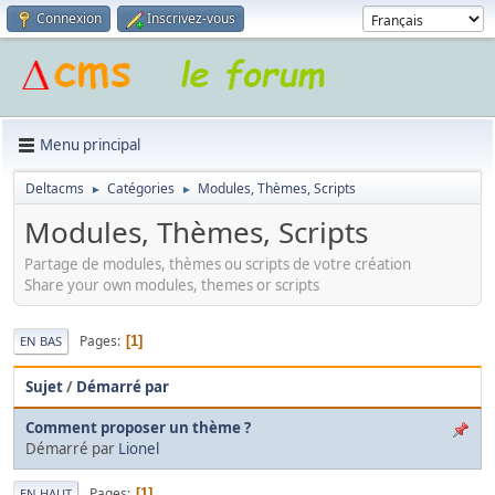
Connexion
Inscrivez-vous
Menu principal
Deltacms
Catégories
Modules, Thèmes, Scripts
►
►
Modules, Thèmes, Scripts
Partage de modules, thèmes ou scripts de votre création
Share your own modules, themes or scripts
Pages
1
EN BAS
Sujet
/
Démarré par
Comment proposer un thème ?
Démarré par
Lionel
Pages
1
EN HAUT