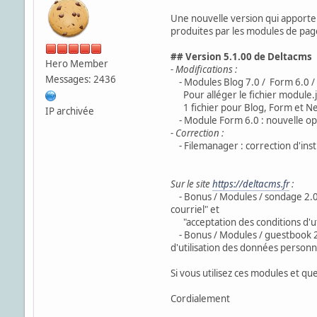
Une nouvelle version qui apporte 
produites par les modules de page
## Version 5.1.00 de Deltacms
Hero Member
- Modifications :
Messages: 2436
- Modules Blog 7.0 / Form 6.0 / Ne
Pour alléger le fichier module.j
1 fichier pour Blog, Form et News
IP archivée
- Module Form 6.0 : nouvelle opti
- Correction :
- Filemanager : correction d'inst
Sur le site
https://deltacms.fr
:
- Bonus / Modules / sondage 2.0 :
courriel" et
"acceptation des conditions d'ut
- Bonus / Modules / guestbook 2.
d'utilisation des données personne
Si vous utilisez ces modules et qu
Cordialement