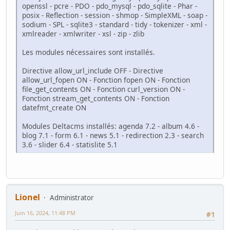
openssl - pcre - PDO - pdo_mysql - pdo_sqlite - Phar -
posix - Reflection - session - shmop - SimpleXML - soap -
sodium - SPL - sqlite3 - standard - tidy - tokenizer - xml -
xmlreader - xmlwriter - xsl - zip - zlib
Les modules nécessaires sont installés.
Directive allow_url_include OFF - Directive
allow_url_fopen ON - Fonction fopen ON - Fonction
file_get_contents ON - Fonction curl_version ON -
Fonction stream_get_contents ON - Fonction
datefmt_create ON
Modules Deltacms installés: agenda 7.2 - album 4.6 -
blog 7.1 - form 6.1 - news 5.1 - redirection 2.3 - search
3.6 - slider 6.4 - statislite 5.1
Lionel
Administrator
Juin 16, 2024, 11:48 PM
#1