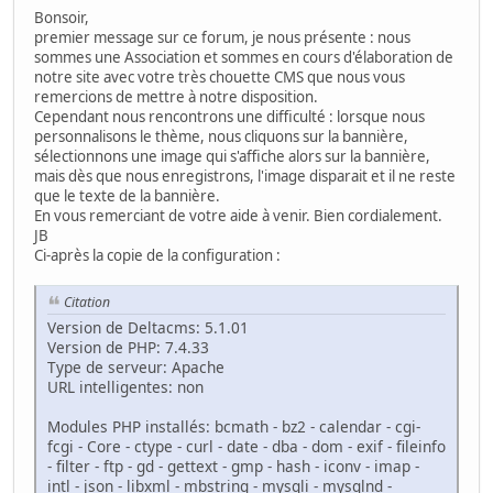
Bonsoir,
premier message sur ce forum, je nous présente : nous
sommes une Association et sommes en cours d'élaboration de
notre site avec votre très chouette CMS que nous vous
remercions de mettre à notre disposition.
Cependant nous rencontrons une difficulté : lorsque nous
personnalisons le thème, nous cliquons sur la bannière,
sélectionnons une image qui s'affiche alors sur la bannière,
mais dès que nous enregistrons, l'image disparait et il ne reste
que le texte de la bannière.
En vous remerciant de votre aide à venir. Bien cordialement.
JB
Ci-après la copie de la configuration :
Citation
Version de Deltacms: 5.1.01
Version de PHP: 7.4.33
Type de serveur: Apache
URL intelligentes: non
Modules PHP installés: bcmath - bz2 - calendar - cgi-
fcgi - Core - ctype - curl - date - dba - dom - exif - fileinfo
- filter - ftp - gd - gettext - gmp - hash - iconv - imap -
intl - json - libxml - mbstring - mysqli - mysqlnd -