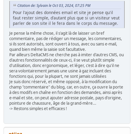
Citation de: Sylvain le Oct 03, 2024, 07:25 PM
Pour l'ajout des données email et site je pense qu'il
faut rester simple, d'autant plus que si un visiteur veut
parler de son site il le fera dans le corps du message.
Je pense la même chose, il s'agit là de laisser un bref
commentaire, pas de rédiger un message, les commentaires,
si ils sont autorisés, sont ouvert à tous, avec ou sans e-mail,
quand bien même la saisie soit facultative.
Par ailleurs DeltaCMS ne cherche pas à imiter d'autres CMS, ou
d'autres fonctionnalités de ceux-ci, il se veut plutôt simple
d'utilisation, donc ergonomique, et léger, c'est à dire qu'il ne
sera volontairement jamais une usine à gaz incluant des
fonctions qui, pour la plupart, ne sont jamais utilisées
Je suis donc réservé, et même opposé, à la modification du
champ "commentaire" du blog, car, en outre, ça ouvre la porte
à des modifs en chaîne en fonction des demandes, ainsi après
e-mail et site, on peut ajouter adresse postale, pays d'origine,
pointure de chaussure, âge de la grand-mère...
-> Restons simples et efficaces !