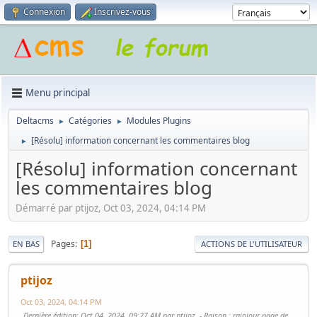
Connexion
Inscrivez-vous
Menu principal
Deltacms
Catégories
Modules Plugins
►
►
[Résolu] information concernant les commentaires blog
►
[Résolu] information concernant
les commentaires blog
Démarré par ptijoz, Oct 03, 2024, 04:14 PM
Pages
1
EN BAS
ACTIONS DE L'UTILISATEUR
ptijoz
Oct 03, 2024, 04:14 PM
Dernière édition
: Oct 04, 2024, 09:27 AM par ptijoz
Raison
: rajojour page de