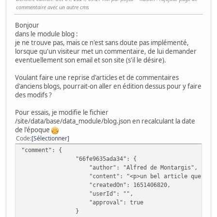
commentaire avec un autre cms
Bonjour
dans le module blog :
je ne trouve pas, mais ce n'est sans doute pas implémenté,
lorsque qu'un visiteur met un commentaire, de lui demander
eventuellement son email et son site (s'il le désire).
Voulant faire une reprise d'articles et de commentaires
d'anciens blogs, pourrait-on aller en édition dessus pour y faire
des modifs ?
Pour essais, je modifie le fichier
/site/data/base/data_module/blog.json en recalculant la date
de l'époque
Code
Sélectionner
"comment": {
"66fe9635ada34": {
"author": "Alfred de Montargis",
"content": "<p>un bel article que je range d
"createdOn": 1651406820,
"userId": "",
"approval": true
}