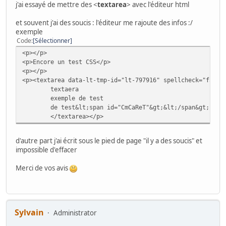
j'ai essayé de mettre des <
textarea
> avec l'éditeur html
et souvent j'ai des soucis : l'éditeur me rajoute des infos :/
exemple
Code
Sélectionner
<p></p>
<p>Encore un test CSS</p>
<p></p>
<p><textarea data-lt-tmp-id="lt-797916" spellcheck="false
textaera
exemple de test
de test&lt;span id="CmCaReT"&gt;&lt;/span&gt;
</textarea></p>
d'autre part j'ai écrit sous le pied de page "il y a des soucis" et
impossible d'effacer
Merci de vos avis
Sylvain
Administrator