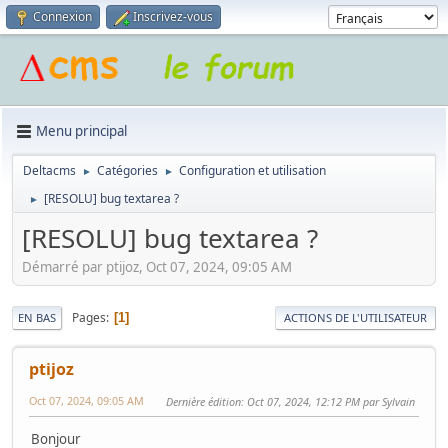
Connexion
Inscrivez-vous
Menu principal
Deltacms
Catégories
Configuration et utilisation
►
►
[RESOLU] bug textarea ?
►
[RESOLU] bug textarea ?
Démarré par ptijoz, Oct 07, 2024, 09:05 AM
Pages
1
EN BAS
ACTIONS DE L'UTILISATEUR
ptijoz
Oct 07, 2024, 09:05 AM
Dernière édition
: Oct 07, 2024, 12:12 PM par Sylvain
Bonjour