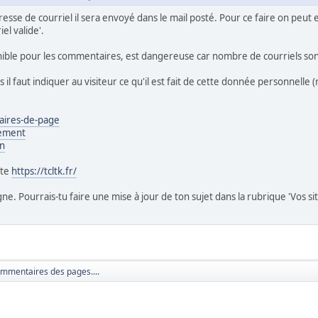
resse de courriel il sera envoyé dans le mail posté. Pour ce faire on peu
el valide'.
ble pour les commentaires, est dangereuse car nombre de courriels sont 
ls il faut indiquer au visiteur ce qu'il est fait de cette donnée personnell
aires-de-page
cement
on
ite
https://tcltk.fr/
e. Pourrais-tu faire une mise à jour de ton sujet dans la rubrique 'Vos site
mmentaires des pages....