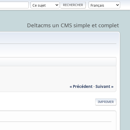
Deltacms un CMS simple et complet
« Précédent
-
Suivant »
IMPRIMER