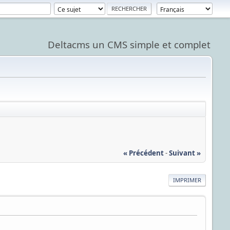
Deltacms un CMS simple et complet
« Précédent
-
Suivant »
IMPRIMER