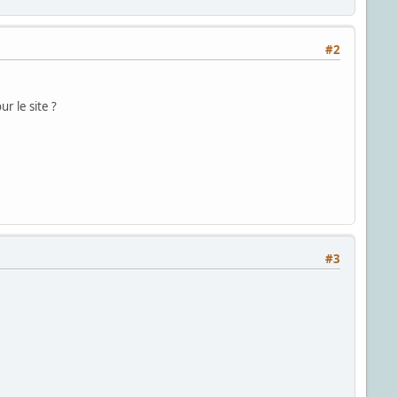
#2
ur le site ?
#3