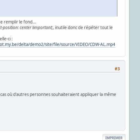
e remplir le fond...
ct-position: center !important;
, inutile donc de répéter tout le
le-ci :
oot.my.be/delta/demo2/site/file/source/VIDEO/CDW-AL.mp4
#3
u cas où d'autres personnes souhaiteraient appliquer la même
IMPRIMER