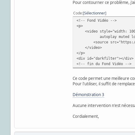
Pour contourner ce problème, j'ai m
Code
Sélectionner
<!-- Fond Vidéo -->
<p>
<video style="width: 100% !
autoplay muted loop pl
<source src="https://del
</video>
</p>
<div id="darkfilter"></div>
<!-- fin du Fond Vidéo -->
Ce code permet une meilleure com
Pour l'utiliser, il suffit de remplac
Démonstration 3
Aucune intervention n'est nécessa
Cordialement,