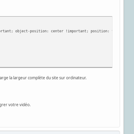
tant; object-position: center !important; position: fixed !impo
ge la largeur complète du site sur ordinateur.
grer votre vidéo.