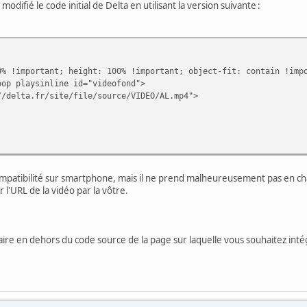
odifié le code initial de Delta en utilisant la version suivante :
important; height: 100% !important; object-fit: contain !impor
aysinline id="videofond">
ta.fr/site/file/source/VIDEO/AL.mp4">
patibilité sur smartphone, mais il ne prend malheureusement pas en char
er l'URL de la vidéo par la vôtre.
ire en dehors du code source de la page sur laquelle vous souhaitez inté