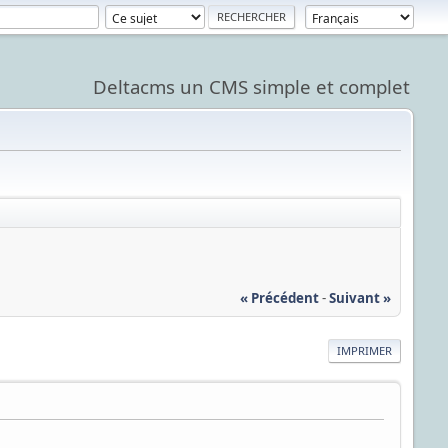
Deltacms un CMS simple et complet
« Précédent
-
Suivant »
IMPRIMER