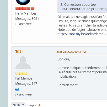
3. Correction apportée
Pour contourner ce problème, j'
Hero Member
Ok, mais la il ne s'agit plus d'un 
Messages: 3061
Ensuite, la seule chose qui change
IP archivée
reste si tu veux afficher ta vidéo
Note que de façon habituelle on ch
https://root.my.be/delta/demo2
Tôt
Mar 23, 2026, 06:42 PM
Bonjour,
Comme indiqué précédemment, la m
J'ai réalisé cet ajustement pour 
modification.
Full Member
Messages: 147
Cordialement,
IP archivée
Pages
1
EN HAUT