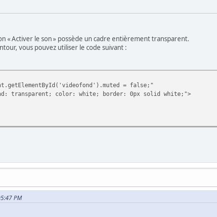
uton « Activer le son » possède un cadre entièrement transparent.
tour, vous pouvez utiliser le code suivant :
getElementById('videofond').muted = false;"
sparent; color: white; border: 0px solid white;">
 05:47 PM