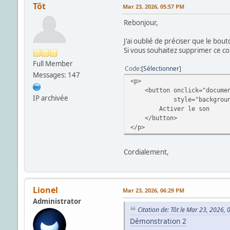
Tôt
Mar 23, 2026, 05:57 PM
Rebonjour,
J'ai oublié de préciser que le bo
Si vous souhaitez supprimer ce con
Full Member
Code
Sélectionner
Messages: 147
<p>
<button onclick="document.
IP archivée
style="background: tran
Activer le son
</button>
</p>
Cordialement,
Lionel
Mar 23, 2026, 06:29 PM
Administrator
Citation de: Tôt le Mar 23, 2026,
Démonstration 2