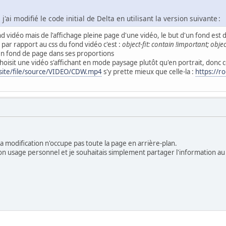
ai modifié le code initial de Delta en utilisant la version suivante :
fond vidéo mais de l'affichage pleine page d'une vidéo, le but d'un fond est d
 par rapport au css du fond vidéo c'est :
object-fit: contain !important; obje
 en fond de page dans ses proportions
oisit une vidéo s'affichant en mode paysage plutôt qu'en portrait, donc cel
/site/file/source/VIDEO/CDW.mp4
s'y prette mieux que celle-la :
https://r
odification n'occupe pas toute la page en arrière‑plan.
mon usage personnel et je souhaitais simplement partager l'information a