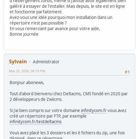
d'hébergement Ionos, même si j'avoue avoir également bien
galéré à essayer de l'installer. Mais depuis, le site est en ligne
et fonctionne parfaitement.
Avez-vous une idée pourquoi mon installation dans un
répertoire n'est pas possible ?
En vous remerciant par avance pour votre aide,
Bonne journée
Sylvain
Administrator
Mai 29, 2026, 06:19 PM
#1
Bonjour abonews,
Tout d'abord bienvenu chez Deltacms, CMS fondé en 2020 par
2 développeurs de Zwiicms.
Si j'ai bien compris sur votre domaine
infinitycom.fr
vous avez
créé un répertoire par FTP, par exemple
infinitycom.fr/testdeltacms
Vous avez placé les 3 dossiers et les 6 fichiers du zip, une fois
dézippé, dans ce répertoire.