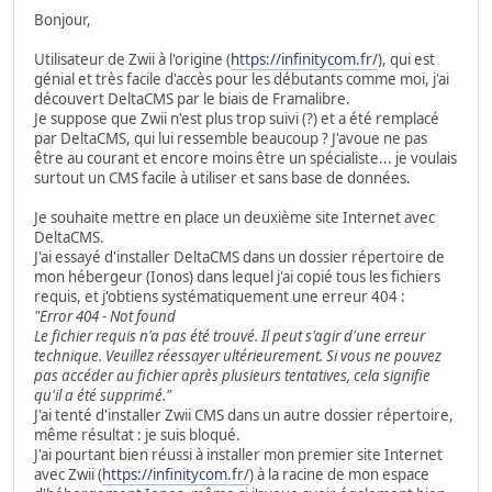
Bonjour,
Utilisateur de Zwii à l'origine (
https://infinitycom.fr/
), qui est
génial et très facile d'accès pour les débutants comme moi, j'ai
découvert DeltaCMS par le biais de Framalibre.
Je suppose que Zwii n'est plus trop suivi (?) et a été remplacé
par DeltaCMS, qui lui ressemble beaucoup ? J'avoue ne pas
être au courant et encore moins être un spécialiste... je voulais
surtout un CMS facile à utiliser et sans base de données.
Je souhaite mettre en place un deuxième site Internet avec
DeltaCMS.
J'ai essayé d'installer DeltaCMS dans un dossier répertoire de
mon hébergeur (Ionos) dans lequel j'ai copié tous les fichiers
requis, et j'obtiens systématiquement une erreur 404 :
"Error 404 - Not found
Le fichier requis n'a pas été trouvé. Il peut s'agir d'une erreur
technique. Veuillez réessayer ultérieurement. Si vous ne pouvez
pas accéder au fichier après plusieurs tentatives, cela signifie
qu'il a été supprimé."
J'ai tenté d'installer Zwii CMS dans un autre dossier répertoire,
même résultat : je suis bloqué.
J'ai pourtant bien réussi à installer mon premier site Internet
avec Zwii (
https://infinitycom.fr/
) à la racine de mon espace