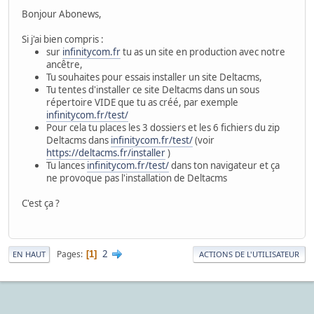
Bonjour Abonews,
Si j'ai bien compris :
sur
infinitycom.fr
tu as un site en production avec notre
ancêtre,
Tu souhaites pour essais installer un site Deltacms,
Tu tentes d'installer ce site Deltacms dans un sous
répertoire VIDE que tu as créé, par exemple
infinitycom.fr/test/
Pour cela tu places les 3 dossiers et les 6 fichiers du zip
Deltacms dans
infinitycom.fr/test/
(voir
https://deltacms.fr/installer
)
Tu lances
infinitycom.fr/test/
dans ton navigateur et ça
ne provoque pas l'installation de Deltacms
C'est ça ?
2
Pages
1
EN HAUT
ACTIONS DE L'UTILISATEUR