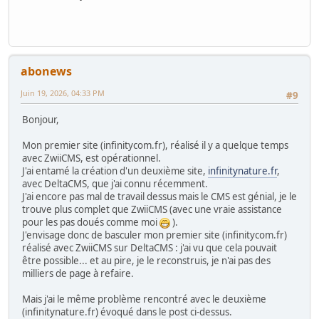
abonews
Juin 19, 2026, 04:33 PM
#9
Bonjour,
Mon premier site (infinitycom.fr), réalisé il y a quelque temps
avec ZwiiCMS, est opérationnel.
J'ai entamé la création d'un deuxième site,
infinitynature.fr
,
avec DeltaCMS, que j'ai connu récemment.
J'ai encore pas mal de travail dessus mais le CMS est génial, je le
trouve plus complet que ZwiiCMS (avec une vraie assistance
pour les pas doués comme moi
).
J'envisage donc de basculer mon premier site (infinitycom.fr)
réalisé avec ZwiiCMS sur DeltaCMS : j'ai vu que cela pouvait
être possible... et au pire, je le reconstruis, je n'ai pas des
milliers de page à refaire.
Mais j'ai le même problème rencontré avec le deuxième
(infinitynature.fr) évoqué dans le post ci-dessus.