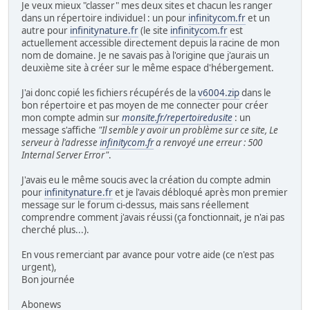
Je veux mieux "classer" mes deux sites et chacun les ranger
dans un répertoire individuel : un pour
infinitycom.fr
et un
autre pour
infinitynature.fr
(le site
infinitycom.fr
est
actuellement accessible directement depuis la racine de mon
nom de domaine. Je ne savais pas à l'origine que j'aurais un
deuxième site à créer sur le même espace d'hébergement.
J'ai donc copié les fichiers récupérés de la
v6004.zip
dans le
bon répertoire et pas moyen de me connecter pour créer
mon compte admin sur
monsite.fr/repertoiredusite
: un
message s'affiche
"Il semble y avoir un problème sur ce site, Le
serveur à l'adresse
infinitycom.fr
a renvoyé une erreur : 500
Internal Server Error"
.
J'avais eu le même soucis avec la création du compte admin
pour
infinitynature.fr
et je l'avais débloqué après mon premier
message sur le forum ci-dessus, mais sans réellement
comprendre comment j'avais réussi (ça fonctionnait, je n'ai pas
cherché plus...).
En vous remerciant par avance pour votre aide (ce n'est pas
urgent),
Bon journée
Abonews