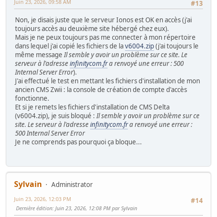
Juin 23, 2026, 09:58 AM
#13
Non, je disais juste que le serveur Ionos est OK en accès (j'ai
toujours accès au deuxième site hébergé chez eux).
Mais je ne peux toujours pas me connecter à mon répertoire
dans lequel j'ai copié les fichiers de la
v6004.zip
(j'ai toujours le
même message
Il semble y avoir un problème sur ce site. Le
serveur à l'adresse
infinitycom.fr
a renvoyé une erreur : 500
Internal Server Error
).
J'ai effectué le test en mettant les fichiers d'installation de mon
ancien CMS Zwii : la console de création de compte d'accès
fonctionne.
Et si je remets les fichiers d'installation de CMS Delta
(v6004.zip), je suis bloqué :
Il semble y avoir un problème sur ce
site. Le serveur à l'adresse
infinitycom.fr
a renvoyé une erreur :
500 Internal Server Error
Je ne comprends pas pourquoi ça bloque...
Sylvain
Administrator
Juin 23, 2026, 12:03 PM
#14
Dernière édition
: Juin 23, 2026, 12:08 PM par Sylvain