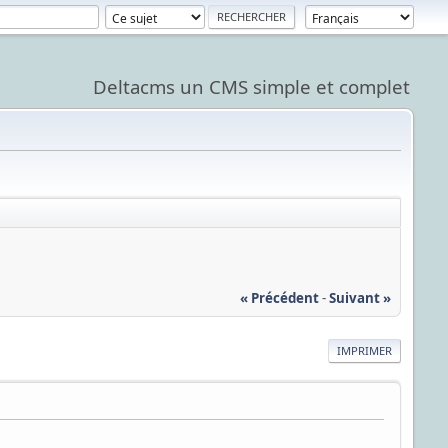
Deltacms un CMS simple et complet
« Précédent
-
Suivant »
IMPRIMER