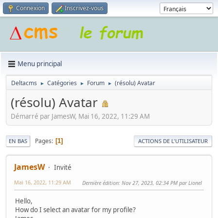
Connexion
Inscrivez-vous
Menu principal
Deltacms
Catégories
Forum
(résolu) Avatar
►
►
►
(résolu) Avatar
Démarré par JamesW, Mai 16, 2022, 11:29 AM
Pages
1
EN BAS
ACTIONS DE L'UTILISATEUR
JamesW
Invité
Mai 16, 2022, 11:29 AM
Dernière édition
: Nov 27, 2023, 02:34 PM par Lionel
Hello,
How do I select an avatar for my profile?