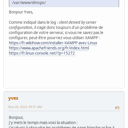
/var/www/dmsps/
Bonjour Yves,
Comme indiqué dans le log :
client denied by server
configuration
, il s'agit donc toujours d'un problème de
configuration de votre serveur, si vous ne savez pas le
configurer, peut-être pourriez vous utiliser XAMPP :
https://fr.wikihow.com/installer-XAMPP-avec-Linux
https://www.apachefriends.org/fr/index.html
https://fr.linux-console.net/?p=15272
yves
Nov 26, 2023, 09:31 AM
#5
Bonjour,
J'y mets le temps mais voici la situation :
J'ai réussi à résoudre les problèmes de page blanche grâce à