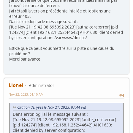
J'ai donc vérifié ce que vous me recommandiez mais n'ai pas
trouvé la source de l'erreur.
J'ai rétabli la version précédente intallée et j'obtiens une
erreur 403.
Dans error.log j'ai le message suivant :
[Tue Nov 21 19:42:08.695092 2023] [authz_core:error] [pid
124274] [client 192.168.1.252:44642] AH01630: client denied
by server configuration: /var/www/dmsps/
Est-ce que ça peut vous mettre sur la piste d'une cause du
problème ?
Merci par avance
Lionel
Administrator
Nov 22, 2023, 01:10 AM
#4
Citation de: yves le Nov 21, 2023, 07:44 PM
Dans error.log j'ai le message suivant :
[Tue Nov 21 19:42:08.695092 2023] [authz_core:error]
[pid 124274] [client 192.168.1.252:44642] AH01630:
client denied by server configuration: