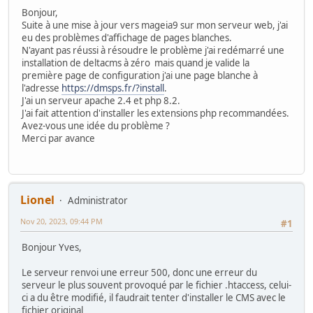
Bonjour,
Suite à une mise à jour vers mageia9 sur mon serveur web, j'ai
eu des problèmes d'affichage de pages blanches.
N'ayant pas réussi à résoudre le problème j'ai redémarré une
installation de deltacms à zéro mais quand je valide la
première page de configuration j'ai une page blanche à
l'adresse
https://dmsps.fr/?install
.
J'ai un serveur apache 2.4 et php 8.2.
J'ai fait attention d'installer les extensions php recommandées.
Avez-vous une idée du problème ?
Merci par avance
Lionel
Administrator
Nov 20, 2023, 09:44 PM
#1
Bonjour Yves,
Le serveur renvoi une erreur 500, donc une erreur du
serveur le plus souvent provoqué par le fichier .htaccess, celui-
ci a du être modifié, il faudrait tenter d'installer le CMS avec le
fichier original